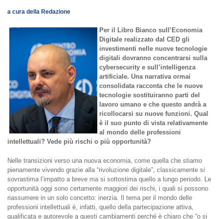
a cura della Redazione
Pe
r
il
Libr
o
B
ian
co
sull
’
E
conom
i
a
D
igit
a
le
r
ea
liz
za
t
o
da
l
C
E
D
g
li
inv
e
stim
e
nti
n
e
lle
nu
o
v
e
tecnologi
e
digitali
dovranno
concentrarsi
sull
a
cybersecurity
e sull’intelligenza
artificiale. Una narrativa ormai
consolidata
racconta
che
le
nuove
tecnologie
sostituiranno
parti
del
lavoro
umano
e che questo andrà a
ricollocarsi su nuove funzioni. Qual
è il suo punto di vista relativamente
al mondo delle professioni
intellettuali? Vede più rischi o più opportunità?
Nelle transizioni verso una nuova economia, come quella che stiamo
pienamente vivendo grazie alla “rivoluzione digitale”, classicamente si
sovrastima l’impatto a breve ma si sottostima quello a lungo periodo. Le
opportunità oggi sono certamente maggiori dei rischi, i quali si possono
riassumere in un solo concetto: inerzia. Il tema per il mondo delle
professioni intellettuali è, infatti, quello della partecipazione attiva,
qualificata e autorevole a questi cambiamenti perché è chiaro che “o si