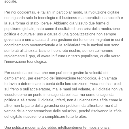
sociale.
Per noi occidentali, e italiani in particolar modo, la rivoluzione digitale
non riguarda solo la tecnologia o il business ma soprattutto la società e
la sua forma di stato liberale. Abbiamo già vissuto due forme di
populismo globale, nato come il risultato di una crisi della mediazione
politica e culturale: uno a causa di una globalizzazione non sempre
governata e uno a causa di una gestione dei fenomeni migratori in cui il
coordinamento sovranazionale e la solidarietà tra le nazioni non sono
sembrati all’altezza. Esiste il concreto rischio, se non colmeremo
rapidamente il gap, di avere in futuro un terzo populismo, quello verso
l’innovazione tecnologica.
Per questo la politica, che non può certo gestire la velocità dei
cambiamenti, per esempio dell’innovazione tecnologica, è chiamata
tuttavia a determinare la bontà della loro direzione. Essa non ha i piedi
sul freno o sull’acceleratore, ma le mani sul volante, e il digitale non va
vissuto come un punto in un’agenda politica, ma come un’agenda
politica a sé stante. Il digitale, infatti, non è un’ennesima sfida come le
altre, non fa parte della gerarchia dei problemi da affrontare, ma è al
vertice della concatenazione delle soluzioni, perché risolvendo la sfida
del digitale riusciremo a semplificare tutte le altre.
Una politica moderna dovrebbe, intelligentemente, riposizionarsi