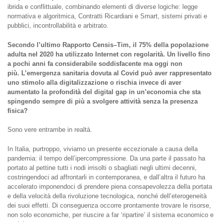
ibrida e conflittuale, combinando elementi di diverse logiche: legge
normativa e algoritmica, Contratti Ricardiani e Smart, sistemi privati e
pubblici, incontrollabilità e arbitrato.
Secondo
l
’
ultimo
Rapporto
C
ensis
–
Tim
,
il
75%
della
popolazione
adulta
nel
2020
ha
utilizzato
Internet
con
regolarità
.
Un
li
ve
ll
o
fino
a pochi anni fa considerabile soddisfacente ma oggi non
più.
L
’em
er
genza
sanitari
a
dovut
a
al
C
ovi
d
può
aver
r
appr
esent
ato
uno sti
m
ol
o
all
a
digital
i
zzazione
o
rischia
invece
di
aver
aumentato
la
profondità
del
digital
gap
in
un
’
economia
che
sta
spingendo
sempre
di
più
a svolgere attività senza la presenza
fisica?
Sono vere entrambe in realtà.
In Italia, purtroppo, viviamo un presente eccezionale a causa della
pandemia: il tempo dell’ipercompressione. Da una parte il passato ha
portato al pettine tutti i nodi irrisolti o sbagliati negli ultimi decenni,
costringendoci ad affrontarli in contemporanea, e dall’altra il futuro ha
accelerato imponendoci di prendere piena consapevolezza della portata
e della velocità della rivoluzione tecnologica, nonché dell’eterogeneità
dei suoi effetti. Di conseguenza occorre prontamente trovare le risorse,
non solo economiche, per riuscire a far ‘ripartire’ il sistema economico e