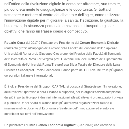
nell’ottica della rivoluzione digitale in corso per affrontare, suo tramite,
più concretamente le disuguaglianze e le opportunità. Si tratta di
sostenere e mettere al centro del dibattito e dell’agire, come utilizzare
l’innovazione digitale per migliorare la sanità, l’istruzione, la giustizia, la
burocrazia, la sicurezza personale e nazionale, i trasporti e gli altri
obiettivi che fanno un Paese coeso e competitivo.
Rosario Cerra
dal 2017 è Fondatore e Presidente del
Centro Economia Digitale
,
realizzato grazie all’impegno del Preside della Facoltà di Economia della Sapienza
Università di Roma prof. Giuseppe Ciccarone, del Preside della Facoltà di Economia
dell’Università di Roma Tor Vergata prof. Giovanni Tria, del Direttore del Dipartimento
di Economia dell’Università Roma Tre prof.ssa Silvia Terzi e del Direttore della Luiss
Business School prof. Paolo Boccardelli. Fanno parte del CED alcune tra le più grandi
corporation italiane e internazionali.
È, inoltre, Presidente del Gruppo I CAPITAL, si occupa di Strategie per l’Innovazione,
delle relative Operation e della Finanza a supporto, per le organizzazioni complesse,
dai più importanti gruppi industriali internazionali alle più rilevanti organizzazioni private
e pubbliche. È nei Board di alcune delle più autorevoli organizzazioni italiane e
internazionali, è docente di Economia e Strategie dell’Innovazione ed è autore e
contributor sui temi dell’innovazione.
Ha pubblicato il “
Libro Bianco Economia Digitale
” (Ced 2020) che contiene 85