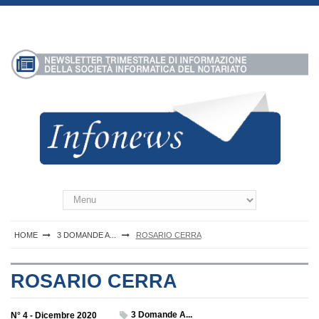
S
k
i
p
t
o
c
o
n
t
e
n
Infonews Notartel
t
HOME
3 DOMANDE A...
ROSARIO CERRA
ROSARIO CERRA
3 Domande A...
N° 4 - Dicembre 2020