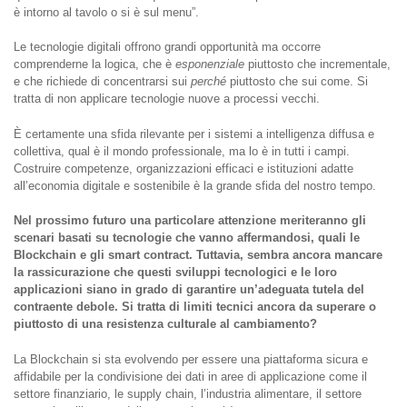
è intorno al tavolo o si è sul menu”.
Le tecnologie digitali offrono grandi opportunità ma occorre
comprenderne la logica, che è
esponenziale
piuttosto che incrementale,
e che richiede di concentrarsi sui
perché
piuttosto che sui come. Si
tratta di non applicare tecnologie nuove a processi vecchi.
È certamente una sfida rilevante per i sistemi a intelligenza diffusa e
collettiva, qual è il mondo professionale, ma lo è in tutti i campi.
Costruire competenze, organizzazioni efficaci e istituzioni adatte
all’economia digitale e sostenibile è la grande sfida del nostro tempo.
Ne
l
p
r
o
ssi
mo
futur
o
un
a pa
rti
co
l
a
r
e a
tt
e
n
z
i
o
n
e me
rit
e
r
a
nn
o
g
li
s
ce
n
a
ri
ba
s
a
ti
su
t
ec
n
o
l
og
i
e c
h
e
v
a
nn
o
affermandosi
,
quali
le
Blockchain
e gli smart contract. Tuttavia, sembra ancora mancare
la rassicurazione che questi sviluppi tecnologici e le loro
applicazioni siano in grado di garantire un’adeguata tutela del
contraente debole. Si tratta di limiti tecnici ancora da superare o
piuttosto di una resistenza culturale al cambiamento?
La Blockchain si sta evolvendo per essere una piattaforma sicura e
affidabile per la condivisione dei dati in aree di applicazione come il
settore finanziario, le supply chain, l’industria alimentare, il settore