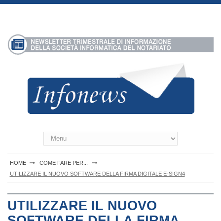
S
k
i
p
t
o
c
o
n
t
e
n
Infonews Notartel
t
HOME
COME FARE PER...
UTILIZZARE IL NUOVO SOFTWARE DELLA FIRMA DIGITALE E-SIGN4
UTILIZZARE IL NUOVO
SOFTWARE DELLA FIRMA