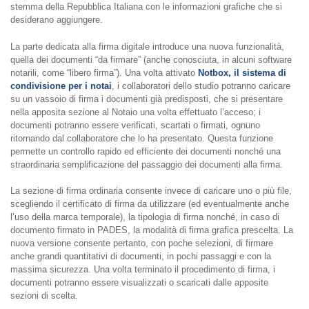
stemma della Repubblica Italiana con le informazioni grafiche che si
desiderano aggiungere.
La parte dedicata alla firma digitale introduce una nuova funzionalità,
quella dei documenti “da firmare” (anche conosciuta, in alcuni software
notarili, come “libero firma”). Una volta attivato
Notbox, il sistema di
condivisione per i notai
, i collaboratori dello studio potranno caricare
su un vassoio di firma i documenti già predisposti, che si presentare
nella apposita sezione al Notaio una volta effettuato l’acceso; i
documenti potranno essere verificati, scartati o firmati, ognuno
ritornando dal collaboratore che lo ha presentato. Questa funzione
permette un controllo rapido ed efficiente dei documenti nonché una
straordinaria semplificazione del passaggio dei documenti alla firma.
La sezione di firma ordinaria consente invece di caricare uno o più file,
scegliendo il certificato di firma da utilizzare (ed eventualmente anche
l’uso della marca temporale), la tipologia di firma nonché, in caso di
documento firmato in PADES, la modalità di firma grafica prescelta. La
nuova versione consente pertanto, con poche selezioni, di firmare
anche grandi quantitativi di documenti, in pochi passaggi e con la
massima sicurezza. Una volta terminato il procedimento di firma, i
documenti potranno essere visualizzati o scaricati dalle apposite
sezioni di scelta.