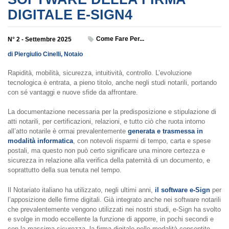
DIGITALE E-SIGN4
Come Fare Per...
N° 2 - Settembre 2025
di Piergiulio Cinelli, Notaio
Rapidità, mobilità, sicurezza, intuitività, controllo. L’evoluzione
tecnologica è entrata, a pieno titolo, anche negli studi notarili, portando
con sé vantaggi e nuove sfide da affrontare.
La documentazione necessaria per la predisposizione e stipulazione di
atti notarili, per certificazioni, relazioni, e tutto ciò che ruota intorno
all’atto notarile è ormai prevalentemente
generata e trasmessa in
modalità informatica
, con notevoli risparmi di tempo, carta e spese
postali, ma questo non può certo significare una minore certezza e
sicurezza in relazione alla verifica della paternità di un documento, e
soprattutto della sua tenuta nel tempo.
Il Notariato italiano ha utilizzato, negli ultimi anni,
il software e-Sign
per
l’apposizione delle firme digitali. Già integrato anche nei software notarili
che prevalentemente vengono utilizzati nei nostri studi, e-Sign ha svolto
e svolge in modo eccellente la funzione di apporre, in pochi secondi e
con la massima sicurezza, la firma digitale nelle modalità consentite