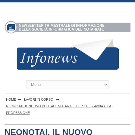
S
k
i
p
t
o
c
o
n
t
e
n
Infonews Notartel
t
HOME
LAVORI IN CORSO
NEONOTAI, IL NUOVO PORTALE NOTARTEL PER CHI SI AVVIA ALLA
PROFESSIONE
NEONOTAI, IL NUOVO