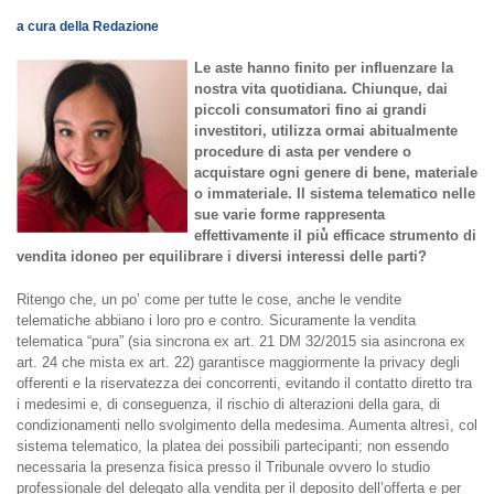
a cura della Redazione
Le aste hanno finito per influenzare la
nostra vita quotidiana. Chiunque, dai
piccoli consumatori fino ai grandi
investitori, utilizza ormai abitualmente
procedure di asta per vendere o
acquistare ogni genere di bene, materiale
o immateriale. Il sistema telematico nelle
sue varie forme rappresenta
effettivamente il più̀ efficace strumento di
vendita idoneo per equilibrare i diversi interessi delle parti?
Ritengo che, un po’ come per tutte le cose, anche le vendite
telematiche abbiano i loro pro e contro. Sicuramente la vendita
telematica “pura” (sia sincrona ex art. 21 DM 32/2015 sia asincrona ex
art. 24 che mista ex art. 22) garantisce maggiormente la privacy degli
offerenti e la riservatezza dei concorrenti, evitando il contatto diretto tra
i medesimi e, di conseguenza, il rischio di alterazioni della gara, di
condizionamenti nello svolgimento della medesima. Aumenta altresì, col
sistema telematico, la platea dei possibili partecipanti; non essendo
necessaria la presenza fisica presso il Tribunale ovvero lo studio
professionale del delegato alla vendita per il deposito dell’offerta e per