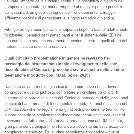
valutare l’impatto della suddetta scelta sulla possibilità di vendita del
compendio pignorato nel minor tempo ed al maggior prezzo possibile –
sulla scorta di un giudizio prognostico – che consenta la maggior
affluenza possibile di partecipanti al singolo tentativo di vendita.
Ritengo, ad ogni buon conto, che superata la prima fase di adattamento
funzionale, i benefici per i partecipanti e per il sistema delle EEII nel
suo complesso saranno certamente superiori rispetto a quelli offerti dal
metodo classico di vendita coattiva.
Quali criticità̀ o problematiche in genere ha ravvisato nel
passaggio dal sistema tradizionale di svolgimento delle aste
disciplinate dal Codice di procedura civile a quello delle vendite
telematiche introdotto con il D.M. 32 del 2015?
Dal punto di vista tecnico-giuridico le due normative non si devono
contrapporre quanto piuttosto completare e conciliare tra di loro. Il
sistema delle aste disciplinato dal Codice di procedura civile, con i suoi
principi di base, rimane di fondamentale importanza anche alla luce del
D.M. 32/2015 che ne regolamenta gli aspetti propriamente tecnici. Per
quanto riguarda le problematiche riscontrate, come anticipato, esse si
ravvisano nel fatto che, a distanza di ormai sei anni dal DM indicato,
gran parte dei partecipanti non ha ancora acquisito dimestichezza con il
complesso telematico. Dalle prime esperienze applicative – che si