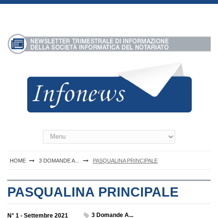
S
k
i
p
t
o
c
o
n
t
e
n
Infonews Notartel
t
HOME
3 DOMANDE A...
PASQUALINA PRINCIPALE
PASQUALINA PRINCIPALE
3 Domande A...
N° 1 - Settembre 2021