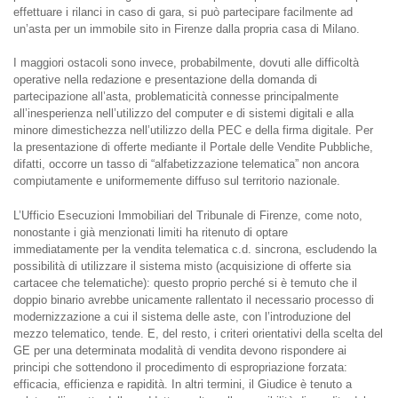
effettuare i rilanci in caso di gara, si può partecipare facilmente ad
un’asta per un immobile sito in Firenze dalla propria casa di Milano.
I maggiori ostacoli sono invece, probabilmente, dovuti alle difficoltà
operative nella redazione e presentazione della domanda di
partecipazione all’asta, problematicità connesse principalmente
all’inesperienza nell’utilizzo del computer e di sistemi digitali e alla
minore dimestichezza nell’utilizzo della PEC e della firma digitale. Per
la presentazione di offerte mediante il Portale delle Vendite Pubbliche,
difatti, occorre un tasso di “alfabetizzazione telematica” non ancora
compiutamente e uniformemente diffuso sul territorio nazionale.
L’Ufficio Esecuzioni Immobiliari del Tribunale di Firenze, come noto,
nonostante i già menzionati limiti ha ritenuto di optare
immediatamente per la vendita telematica c.d. sincrona, escludendo la
possibilità di utilizzare il sistema misto (acquisizione di offerte sia
cartacee che telematiche): questo proprio perché si è temuto che il
doppio binario avrebbe unicamente rallentato il necessario processo di
modernizzazione a cui il sistema delle aste, con l’introduzione del
mezzo telematico, tende. E, del resto, i criteri orientativi della scelta del
GE per una determinata modalità di vendita devono rispondere ai
principi che sottendono il procedimento di espropriazione forzata:
efficacia, efficienza e rapidità. In altri termini, il Giudice è tenuto a